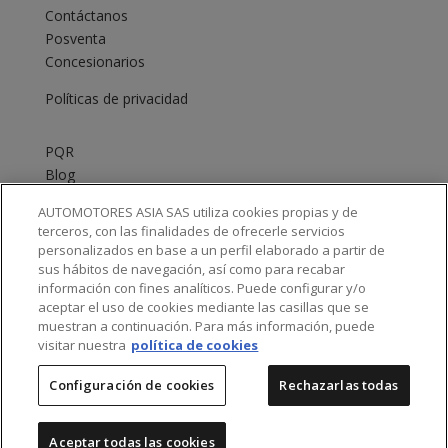
Contáctanos
Posventa
Concesionarios
Políticas de privacidad
PQR
Blog
E-mail servicio al cliente:
infojmc.co@astara.com
AUTOMOTORES ASIA SAS utiliza cookies propias y de
terceros, con las finalidades de ofrecerle servicios
Chat Bot: +57 1 519 00 55
personalizados en base a un perfil elaborado a partir de
Línea de atención al cliente: 01 8000 931 217
sus hábitos de navegación, así como para recabar
información con fines analíticos. Puede configurar y/o
aceptar el uso de cookies mediante las casillas que se
muestran a continuación. Para más información, puede
visitar nuestra
política de cookies
Redes Sociales
Configuración de cookies
Rechazarlas todas
Aceptar todas las cookies